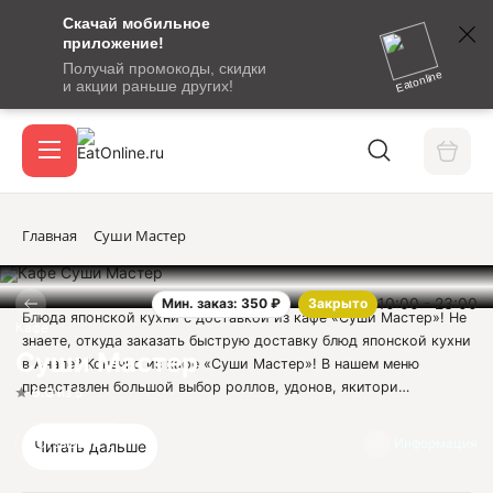
Скачай мобильное
номер
приложение!
SMS-
Получай промокоды, скидки
сообщение
Eatonline
и акции раньше других!
с
Акции
кодом
подтверждения
О сервисе
Главная
Суши Мастер
10:00 - 23:00
Мин. заказ: 350 ₽
Закрыто
Откры
Блюда японской кухни с доставкой из кафе «Суши Мастер»! Не
Вход / регистрация
Кафе
знаете, откуда заказать быструю доставку блюд японской кухни
Суши Мастер
в Анапе? Конечно из кафе «Суши Мастер»! В нашем меню
представлен большой выбор роллов, удонов, якитори…
5.0
из 5
Невозможно удержаться и не заказать что-то особенное прямо
сейчас!
Отзывы
2
Информация
Читать дальше
Роллы давно вырвались в фавориты среди блюд доставки, а в
меню «Суши Мастер» в Анапе их такое разнообразие! Здесь и